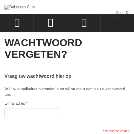
Du
£
Uw winkelwagen bevat geen artikelen.
0
INLOGGEN
WACHTWOORD
SIGN UP
VERGETEN?
VERLANGLIJST
UITCHECKEN
Vraag uw wachtwoord hier op
Vul uw e-mailadres hieronder in en wij sturen u een nieuw wachtwoord
toe.
E-mailadres
*
* Verplichte velden