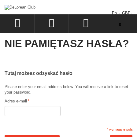
Po
GBP
Nie masz produktów w koszyku.
0
ZALOGUJ
NIE PAMIĘTASZ HASŁA?
SIGN UP
LISTA ŻYCZEŃ
ZAMÓWIENIE
Tutaj możesz odzyskać hasło
Please enter your email address below. You will receive a link to reset
your password.
Adres e-mail
*
* wymagane pola